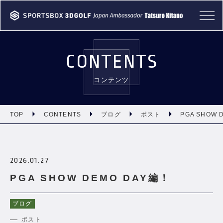
TOP
CONTENTS
ABOUT
コンテンツ
PRODUCT
CASE
TOP
CONTENTS
ブログ
ポスト
PGA SHOW 
NEWS
2026.01.27
CONTENTS
PGA SHOW DEMO DAY編！
INFORMATION
ブログ
ポスト